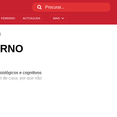
 FEMININO
AUTOAJUDA
MAIS
S
ERNO
siológicos e cognitivos
r de casa, por que não
nte? Mistério, suspense,
 dos títulos sugeridos,
s. De Agatha Cristhie a
 sem gastar muito. Defina