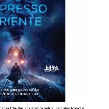
atha Christie. O detetive belga Hercules Poirot é