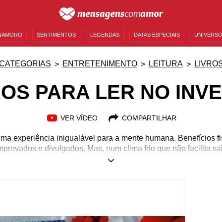
NAMORO
SENTIMENTOS
LEGENDAS
DATAS ESPECIAIS
UNIVERSO
MENSAGENS DE ANIVERSÁRIO
ENTRETENIMENTO
FAMOSOS
BÍBLIA
CATEGORIAS
ENTRETENIMENTO
LEITURA
LIVRO
ROS PARA LER NO INV
VER VÍDEO
COMPARTILHAR
uma experiência inigualável para a mente humana. Benefícios fi
rovados e divulgados. Mas, num clima frio que não facilita sai
ar a leitura com um bom livro, de narrativa instigante e envolve
exualidade, bullying, amizade e superação estão entre os temas
s mais complexos sentimentos e os mais reflexivos pensamento
lhosa possibilidade de vivenciar o inverno de vários lugares,
o primeiro livro da sua lista e emocione-se!