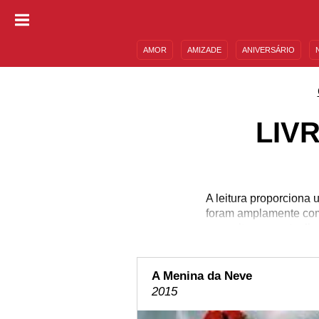
AMOR
AMIZADE
ANIVERSÁRIO
DESCULPAS
MENSAGENS E FRASES
LIV
A leitura proporciona 
foram amplamente comp
aproveitar para atualiz
fantasia, amor, homoss
capazes de despertar o
Eowyn Ivey há uma maravi
A Menina da Neve
2015