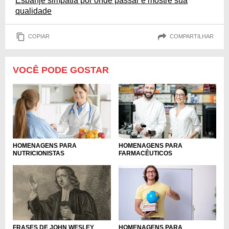
Esbanje simpatia por onde passar e mostre sua
qualidade
COPIAR
COMPARTILHAR
VOCÊ PODE GOSTAR
HOMENAGENS PARA
HOMENAGENS PARA
NUTRICIONISTAS
FARMACÊUTICOS
FRASES DE JOHN WESLEY
HOMENAGENS PARA