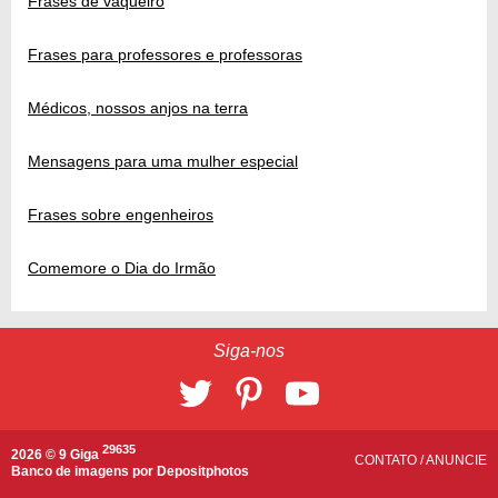
Frases de vaqueiro
Frases para professores e professoras
Médicos, nossos anjos na terra
Mensagens para uma mulher especial
Frases sobre engenheiros
Comemore o Dia do Irmão
Siga-nos
29635
2026 © 9 Giga
CONTATO
/
ANUNCIE
Banco de imagens por
Depositphotos