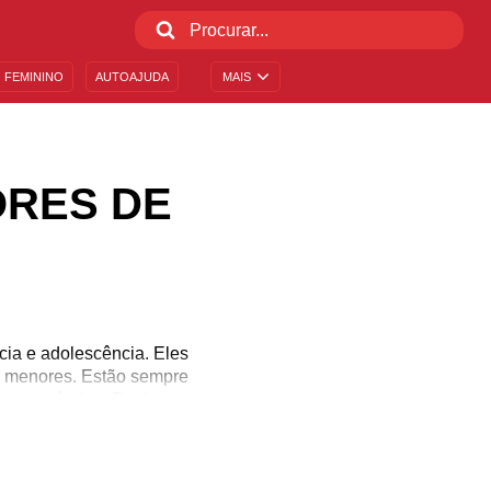
 FEMININO
AUTOAJUDA
MAIS
RES DE
cia e adolescência. Eles
s menores. Estão sempre
 os próprios. Por isso,
ntiga, exercida pelas
guém de confiança que
a cuidadores de crianças