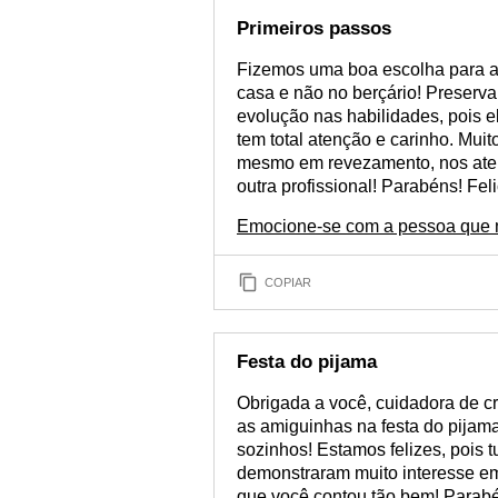
Primeiros passos
Fizemos uma boa escolha para a 
casa e não no berçário! Preser
evolução nas habilidades, pois 
tem total atenção e carinho. Muit
mesmo em revezamento, nos aten
outra profissional! Parabéns! Fel
Emocione-se com a pessoa que m
COPIAR
Festa do pijama
Obrigada a você, cuidadora de c
as amiguinhas na festa do pijam
sozinhos! Estamos felizes, pois 
demonstraram muito interesse em
que você contou tão bem! Parabé