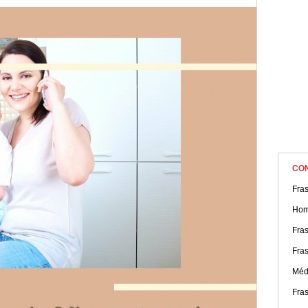
a mensagem ideal para agradecer. Demonstre afeto!
CO
Fra
Hom
Fras
Fra
Médi
Fra