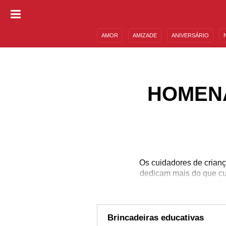
AMOR
AMIZADE
ANIVERSÁRIO
DESCULPAS
MENSAGENS E FRASES
HOMEN
Os cuidadores de crianç
dedicam mais do que cu
alertas e passam muita
nada mais justo do q
famosas babás, mas c
cuida da(s) criança(s) 
Brincadeiras educativas