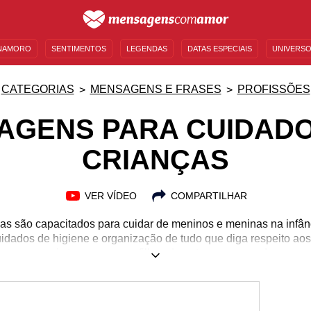
NAMORO
SENTIMENTOS
LEGENDAS
DATAS ESPECIAIS
UNIVERSO
MENSAGENS DE ANIVERSÁRIO
ENTRETENIMENTO
FAMOSOS
BÍBLIA
CATEGORIAS
MENSAGENS E FRASES
PROFISSÕES
AGENS PARA CUIDADO
CRIANÇAS
VER VÍDEO
COMPARTILHAR
as são capacitados para cuidar de meninos e meninas na infân
idados de higiene e organização de tudo que diga respeito ao
s vezes mais tempo com os filhos de outras pessoas do que com
ue serem reconhecidos pela dedicação. Essa atividade é muito a
ada vez mais vem sendo ocupada por homens. Se você tem al
ou do(a)s adolescente(s) que ama, encontre em homenagens par