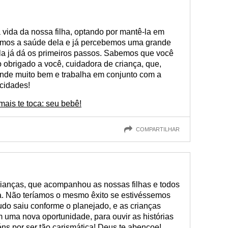
vida da nossa filha, optando por mantê-la em
vamos a saúde dela e já percebemos uma grande
ela já dá os primeiros passos. Sabemos que você
o obrigado a você, cuidadora de criança, que,
de muito bem e trabalha em conjunto com a
icidades!
ais te toca: seu bebê!
COMPARTILHAR
rianças, que acompanhou as nossas filhas e todos
a. Não teríamos o mesmo êxito se estivéssemos
tudo saiu conforme o planejado, e as crianças
 uma nova oportunidade, para ouvir as histórias
ns por ser tão carismática! Deus te abençoe!