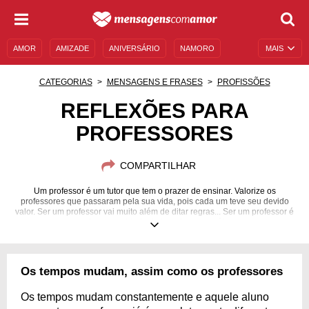
AMOR
AMIZADE
ANIVERSÁRIO
NAMORO
MAIS
SENTIMENTOS
LEGENDAS
DATAS ESPECIAIS
CATEGORIAS
MENSAGENS E FRASES
PROFISSÕES
UNIVERSO FEMININO
AUTOAJUDA
DESCULPAS
REFLEXÕES PARA
PROFESSORES
MENSAGENS E FRASES
MENSAGENS DE ANIVERSÁRIO
ENTRETENIMENTO
FAMOSOS
BÍBLIA
COMPARTILHAR
Um professor é um tutor que tem o prazer de ensinar. Valorize os
professores que passaram pela sua vida, pois cada um teve seu devido
valor. Ser um professor vai muito além de ditar regras... Ser um professor é
possuir a capacidade de transformar caráteres.
Os tempos mudam, assim como os professores
Os tempos mudam constantemente e aquele aluno