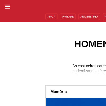
AMOR
AMIZADE
ANIVERSÁRIO
DESCULPAS
MENSAGENS E FRASES
HOMEN
As costureiras carr
modernizando até rec
costureira exige muito! 
não está lidando apena
uma peça, ela está man
a costureira está fazen
Memória