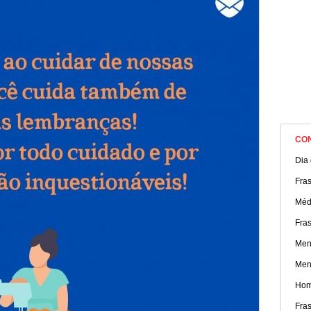
CO
Dia
Fras
Médi
Fra
Men
Men
Hom
Fra