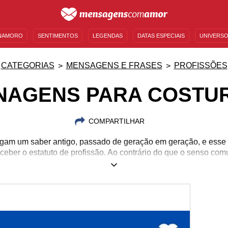
NAMORO
SENTIMENTOS
LEGENDAS
DATAS ESPECIAIS
UNIVERSO
MENSAGENS DE ANIVERSÁRIO
ENTRETENIMENTO
FAMOSOS
BÍBLIA
CATEGORIAS
MENSAGENS E FRASES
PROFISSÕES
AGENS PARA COSTU
COMPARTILHAR
egam um saber antigo, passado de geração em geração, e esse
eber o estatuto de profissão. Ao contrário do que o senso com
Além da técnica, é necessário que a costureira tenha atenção e 
s com roupas e tecidos, pois seu trabalho lida, principalmente,
tendo viva a memória que aquela roupa carrega. Ao confeccion
do parte das novas lembranças que serão construídas enquanto
a roupa feita por ela. Prestigie essa valiosa profissional!