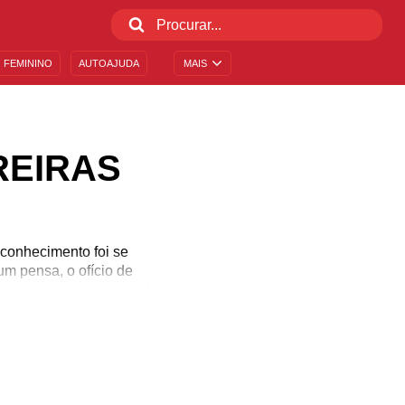
 FEMININO
AUTOAJUDA
MAIS
REIRAS
 conhecimento foi se
um pensa, o ofício de
respeito, uma vez que ela
 com afetos! Ao reparar
ar uma nova vestimenta,
 estivermos vestidos com