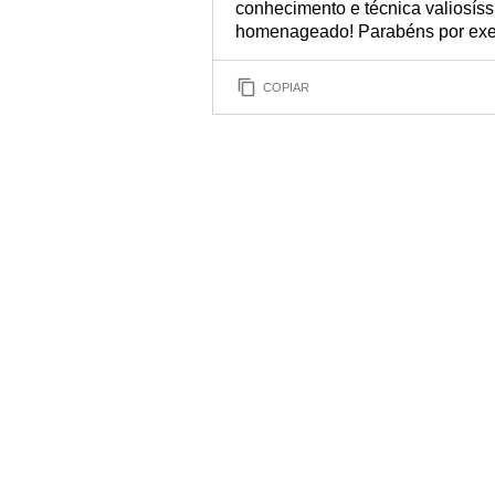
conhecimento e técnica valiosíss
homenageado! Parabéns por exer
COPIAR