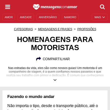
AMOR
AMIZADE
ANIVERSÁRIO
NAMORO
MAIS
SENTIMENTOS
LEGENDAS
DATAS ESPECIAIS
CATEGORIAS
MENSAGENS E FRASES
PROFISSÕES
UNIVERSO FEMININO
AUTOAJUDA
DESCULPAS
HOMENAGENS PARA
MOTORISTAS
MENSAGENS E FRASES
MENSAGENS DE ANIVERSÁRIO
ENTRETENIMENTO
FAMOSOS
BÍBLIA
COMPARTILHAR
Nas estradas da vida, eles são como nossos guias! Um motorista é um
companheiro de viagem, é a quem confiamos nossos passeios e que
realiza seu trabalho com primor e dedicação. É comum que conheçamos
mais desses profissionais do que podemos imaginar. Aqueles que
trabalham para aplicativos de mobilidade urbana, aqueles que dirigem
ônibus, caminhões, fazem entregas… Esse ofício engloba as mais
diversas áreas e, sem ele, nossa sociedade não teria tantas facilidades
quanto as que possuímos atualmente. Conte com essas homenagens para
Fazendo o mundo andar
motoristas que vão ser uma mão na roda na hora de enaltecer este
profissional tão dedicado! O destino da viagem é um só: a felicidade deste
incrível trabalhador!
Não importa o tipo, desde o transporte público, até o