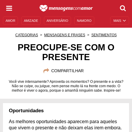
AMOR
AMIZADE
ANIVERSÁRIO
NAMORO
MAIS
SENTIMENTOS
LEGENDAS
DATAS ESPECIAIS
CATEGORIAS
MENSAGENS E FRASES
SENTIMENTOS
UNIVERSO FEMININO
AUTOAJUDA
DESCULPAS
PREOCUPE-SE COM O
PRESENTE
MENSAGENS E FRASES
MENSAGENS DE ANIVERSÁRIO
ENTRETENIMENTO
FAMOSOS
BÍBLIA
COMPARTILHAR
Você vive intensamente? Aproveita os momentos? O presente e a vida?
Não se culpe, ou julgue, nem pense muito lá na frente com medo. O
melhor é viver o agora, porque o amanhã ninguém sabe. Inspire-se!
Oportunidades
As melhores oportunidades aparecem para aqueles
que vivem o presente e não deixam elas irem embora.