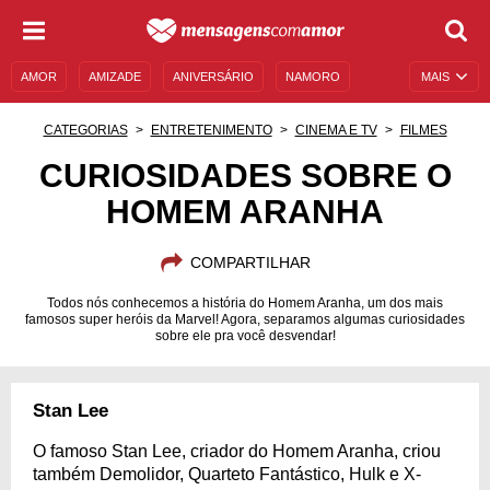
AMOR
AMIZADE
ANIVERSÁRIO
NAMORO
MAIS
SENTIMENTOS
LEGENDAS
DATAS ESPECIAIS
CATEGORIAS
ENTRETENIMENTO
CINEMA E TV
FILMES
UNIVERSO FEMININO
AUTOAJUDA
DESCULPAS
CURIOSIDADES SOBRE O
HOMEM ARANHA
MENSAGENS E FRASES
MENSAGENS DE ANIVERSÁRIO
ENTRETENIMENTO
FAMOSOS
BÍBLIA
COMPARTILHAR
Todos nós conhecemos a história do Homem Aranha, um dos mais
famosos super heróis da Marvel! Agora, separamos algumas curiosidades
sobre ele pra você desvendar!
Stan Lee
O famoso Stan Lee, criador do Homem Aranha, criou
também Demolidor, Quarteto Fantástico, Hulk e X-