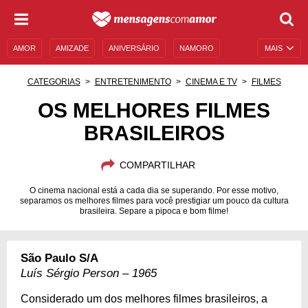
AMOR
AMIZADE
ANIVERSÁRIO
NAMORO
MAIS
SENTIMENTOS
LEGENDAS
DATAS ESPECIAIS
CATEGORIAS
ENTRETENIMENTO
CINEMA E TV
FILMES
UNIVERSO FEMININO
AUTOAJUDA
DESCULPAS
OS MELHORES FILMES
BRASILEIROS
MENSAGENS E FRASES
MENSAGENS DE ANIVERSÁRIO
ENTRETENIMENTO
FAMOSOS
BÍBLIA
COMPARTILHAR
O cinema nacional está a cada dia se superando. Por esse motivo,
separamos os melhores filmes para você prestigiar um pouco da cultura
brasileira. Separe a pipoca e bom filme!
São Paulo S/A
Luís Sérgio Person – 1965
Considerado um dos melhores filmes brasileiros, a