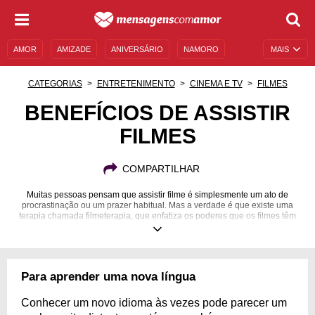
AMOR
AMIZADE
ANIVERSÁRIO
NAMORO
MAIS
SENTIMENTOS
LEGENDAS
DATAS ESPECIAIS
CATEGORIAS
ENTRETENIMENTO
CINEMA E TV
FILMES
UNIVERSO FEMININO
AUTOAJUDA
DESCULPAS
BENEFÍCIOS DE ASSISTIR
FILMES
MENSAGENS E FRASES
MENSAGENS DE ANIVERSÁRIO
ENTRETENIMENTO
FAMOSOS
BÍBLIA
COMPARTILHAR
Muitas pessoas pensam que assistir filme é simplesmente um ato de
procrastinação ou um prazer habitual. Mas a verdade é que existe uma
terapia chamada filmeterapia, que enfatiza os poderes que os filmes têm
no nosso cérebro. Sentar em um sofá, deitar na cama e se deliciar com um
bom enredo pode promover o relaxamento, fomentar a nossa criatividade,
facilitar a nossa forma de expressão e até mesmo nos ajudar a tratar
apreensões e medos – presenciar inúmeras histórias e possibilidades,
mesmo que fictícias, pode nos preparar para situações adversas. Confira o
Para aprender uma nova língua
artigo e conheça 10 benefícios de assistir filmes!
Conhecer um novo idioma às vezes pode parecer um