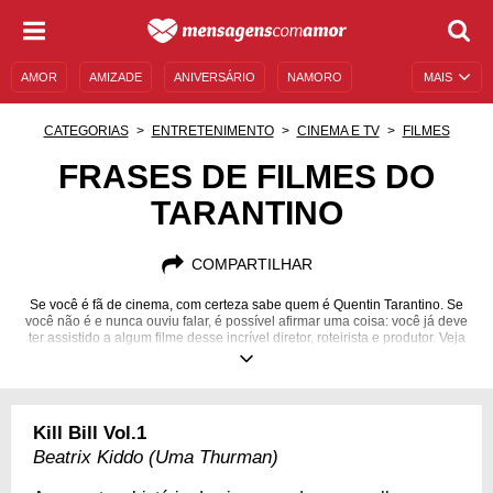
AMOR
AMIZADE
ANIVERSÁRIO
NAMORO
MAIS
SENTIMENTOS
LEGENDAS
DATAS ESPECIAIS
CATEGORIAS
ENTRETENIMENTO
CINEMA E TV
FILMES
UNIVERSO FEMININO
AUTOAJUDA
DESCULPAS
FRASES DE FILMES DO
TARANTINO
MENSAGENS E FRASES
MENSAGENS DE ANIVERSÁRIO
ENTRETENIMENTO
FAMOSOS
BÍBLIA
COMPARTILHAR
Se você é fã de cinema, com certeza sabe quem é Quentin Tarantino. Se
você não é e nunca ouviu falar, é possível afirmar uma coisa: você já deve
ter assistido a algum filme desse incrível diretor, roteirista e produtor. Veja
frases de alguns clássicos de Tarantino e mergulhe nesse universo!
Kill Bill Vol.1
Beatrix Kiddo (Uma Thurman)