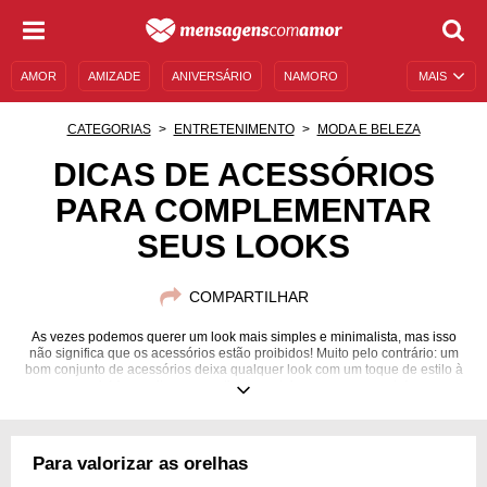
AMOR
AMIZADE
ANIVERSÁRIO
NAMORO
MAIS
SENTIMENTOS
LEGENDAS
DATAS ESPECIAIS
CATEGORIAS
ENTRETENIMENTO
MODA E BELEZA
UNIVERSO FEMININO
AUTOAJUDA
DESCULPAS
DICAS DE ACESSÓRIOS
PARA COMPLEMENTAR
MENSAGENS E FRASES
MENSAGENS DE ANIVERSÁRIO
SEUS LOOKS
ENTRETENIMENTO
FAMOSOS
BÍBLIA
COMPARTILHAR
As vezes podemos querer um look mais simples e minimalista, mas isso
não significa que os acessórios estão proibidos! Muito pelo contrário: um
bom conjunto de acessórios deixa qualquer look com um toque de estilo à
mais! Aproveite nossas dicas e esteja sempre na moda!
Para valorizar as orelhas