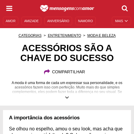
AMOR
AMIZADE
ANIVERSÁRIO
NAMORO
MAIS
SENTIMENTOS
LEGENDAS
DATAS ESPECIAIS
CATEGORIAS
ENTRETENIMENTO
MODA E BELEZA
UNIVERSO FEMININO
AUTOAJUDA
DESCULPAS
ACESSÓRIOS SÃO A
CHAVE DO SUCESSO
MENSAGENS E FRASES
MENSAGENS DE ANIVERSÁRIO
ENTRETENIMENTO
FAMOSOS
BÍBLIA
COMPARTILHAR
A moda é uma forma de cada um expressar sua personalidade, e os
acessórios fazem isso com perfeição. Muito mais do que simples
complementos, eles podem fazer toda a diferença no seu visual. Se
interessou? Veja as melhores formas de usar cada acessório, e de um up
no seu look!
A importância dos acessórios
Se olhou no espelho, amou o seu look, mas acha que