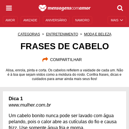
AMOR
AMIZADE
ANIVERSÁRIO
NAMORO
MAIS
SENTIMENTOS
LEGENDAS
DATAS ESPECIAIS
CATEGORIAS
ENTRETENIMENTO
MODA E BELEZA
UNIVERSO FEMININO
AUTOAJUDA
DESCULPAS
FRASES DE CABELO
MENSAGENS E FRASES
MENSAGENS DE ANIVERSÁRIO
COMPARTILHAR
ENTRETENIMENTO
FAMOSOS
BÍBLIA
Alisa, enrola, pinta e corta. Os cabelos refletem a vaidade de cada um. Não
é à toa que sejam vistos como a moldura do rosto. Confira frases, dicas e
cuidados para amar ainda mais seus fios!
Dica 1
www.mulher.com.br
Um cabelo bonito nunca pode ser lavado com água
pelando, pois o calor abre as cutículas do fio e causa
frizz. Use somente água fria e morna.