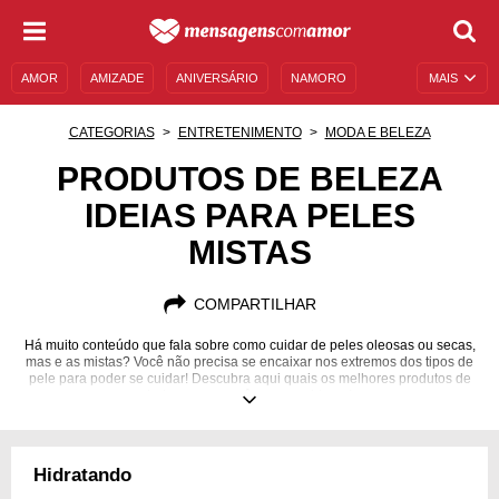
AMOR
AMIZADE
ANIVERSÁRIO
NAMORO
MAIS
SENTIMENTOS
LEGENDAS
DATAS ESPECIAIS
CATEGORIAS
ENTRETENIMENTO
MODA E BELEZA
UNIVERSO FEMININO
AUTOAJUDA
DESCULPAS
PRODUTOS DE BELEZA
IDEIAS PARA PELES
MENSAGENS E FRASES
MENSAGENS DE ANIVERSÁRIO
MISTAS
ENTRETENIMENTO
FAMOSOS
BÍBLIA
COMPARTILHAR
Há muito conteúdo que fala sobre como cuidar de peles oleosas ou secas,
mas e as mistas? Você não precisa se encaixar nos extremos dos tipos de
pele para poder se cuidar! Descubra aqui quais os melhores produtos de
beleza para você usar e cuide-se!
Hidratando