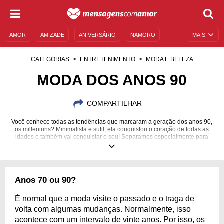
AMOR
AMIZADE
ANIVERSÁRIO
NAMORO
MAIS
SENTIMENTOS
LEGENDAS
DATAS ESPECIAIS
CATEGORIAS
ENTRETENIMENTO
MODA E BELEZA
UNIVERSO FEMININO
AUTOAJUDA
DESCULPAS
MODA DOS ANOS 90
MENSAGENS E FRASES
MENSAGENS DE ANIVERSÁRIO
COMPARTILHAR
ENTRETENIMENTO
FAMOSOS
BÍBLIA
Você conhece todas as tendências que marcaram a geração dos anos 90,
os milleniuns? Minimalista e sutil, ela conquistou o coração de todas as
idades e também vai conquistar o seu! Separamos especialmente para
você os maiores ícones da moda dessa década.
Anos 70 ou 90?
É normal que a moda visite o passado e o traga de
volta com algumas mudanças. Normalmente, isso
acontece com um intervalo de vinte anos. Por isso, os