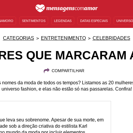
NAMORO
SENTIMENTOS
LEGENDAS
DATAS ESPECIAIS
UNIVERSO
MENSAGENS DE ANIVERSÁRIO
ENTRETENIMENTO
FAMOSOS
BÍBLIA
CATEGORIAS
ENTRETENIMENTO
CELEBRIDADES
RES QUE MARCARAM 
COMPARTILHAR
 nomes da moda de todos os tempos? Listamos as 20 mulheres
universo fashion, e elas não estão só nas passarelas. Confira!
que leva seu sobrenome. Apesar de sua morte, em
ade sob a direção criativa do estilista Karl
 no mundo da moda por incluir elementos