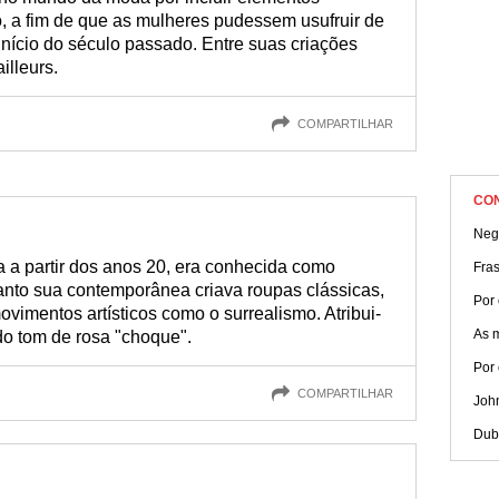
, a fim de que as mulheres pudessem usufruir de
 início do século passado. Entre suas criações
illeurs.
COMPARTILHAR
CO
Neg
ma a partir dos anos 20, era conhecida como
Fra
nto sua contemporânea criava roupas clássicas,
Por
imentos artísticos como o surrealismo. Atribui-
As 
 do tom de rosa "choque".
Por
COMPARTILHAR
Joh
Dubl