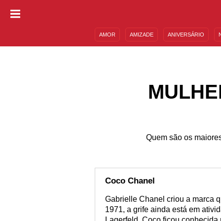
AMOR
AMIZADE
ANIVERSÁRIO
DESCULPAS
MENSAGENS E FRASES
MULHE
Quem são os maiores
Coco Chanel
Gabrielle Chanel criou a marca 
1971, a grife ainda está em ativid
Lagerfeld. Coco ficou conhecida