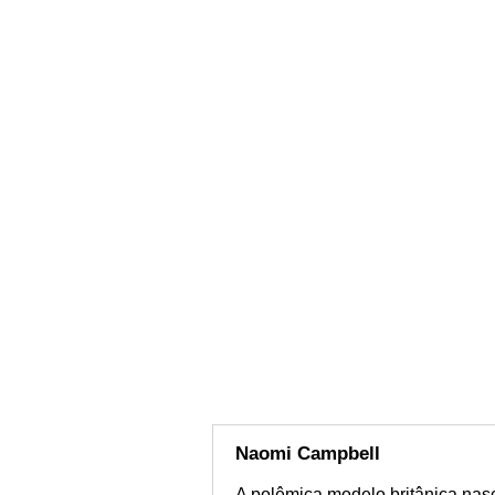
Naomi Campbell
A polêmica modelo britânica nas