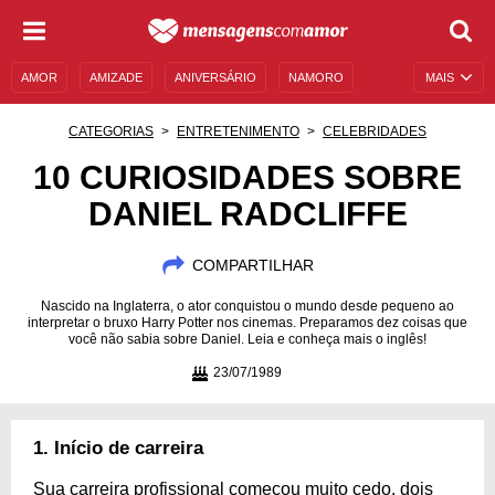
AMOR
AMIZADE
ANIVERSÁRIO
NAMORO
MAIS
SENTIMENTOS
LEGENDAS
DATAS ESPECIAIS
CATEGORIAS
ENTRETENIMENTO
CELEBRIDADES
UNIVERSO FEMININO
AUTOAJUDA
DESCULPAS
10 CURIOSIDADES SOBRE
DANIEL RADCLIFFE
MENSAGENS E FRASES
MENSAGENS DE ANIVERSÁRIO
ENTRETENIMENTO
FAMOSOS
BÍBLIA
COMPARTILHAR
Nascido na Inglaterra, o ator conquistou o mundo desde pequeno ao
interpretar o bruxo Harry Potter nos cinemas. Preparamos dez coisas que
você não sabia sobre Daniel. Leia e conheça mais o inglês!
23/07/1989
1. Início de carreira
Sua carreira profissional começou muito cedo, dois