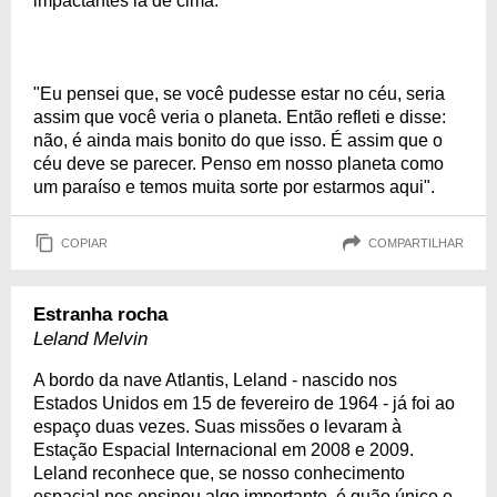
impactantes lá de cima:
"Eu pensei que, se você pudesse estar no céu, seria
assim que você veria o planeta. Então refleti e disse:
não, é ainda mais bonito do que isso. É assim que o
céu deve se parecer. Penso em nosso planeta como
um paraíso e temos muita sorte por estarmos aqui".
COPIAR
COMPARTILHAR
Estranha rocha
Leland Melvin
A bordo da nave Atlantis, Leland - nascido nos
Estados Unidos em 15 de fevereiro de 1964 - já foi ao
espaço duas vezes. Suas missões o levaram à
Estação Espacial Internacional em 2008 e 2009.
Leland reconhece que, se nosso conhecimento
espacial nos ensinou algo importante, é quão único e