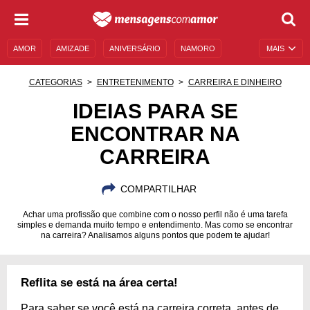
AMOR
AMIZADE
ANIVERSÁRIO
NAMORO
MAIS
SENTIMENTOS
LEGENDAS
DATAS ESPECIAIS
CATEGORIAS
ENTRETENIMENTO
CARREIRA E DINHEIRO
UNIVERSO FEMININO
AUTOAJUDA
DESCULPAS
IDEIAS PARA SE
ENCONTRAR NA
MENSAGENS E FRASES
MENSAGENS DE ANIVERSÁRIO
CARREIRA
ENTRETENIMENTO
FAMOSOS
BÍBLIA
COMPARTILHAR
Achar uma profissão que combine com o nosso perfil não é uma tarefa
simples e demanda muito tempo e entendimento. Mas como se encontrar
na carreira? Analisamos alguns pontos que podem te ajudar!
Reflita se está na área certa!
Para saber se você está na carreira correta, antes de