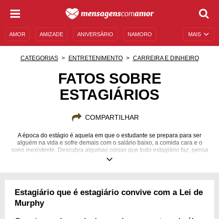
AMOR
AMIZADE
ANIVERSÁRIO
NAMORO
MAIS
SENTIMENTOS
LEGENDAS
DATAS ESPECIAIS
CATEGORIAS
ENTRETENIMENTO
CARREIRA E DINHEIRO
UNIVERSO FEMININO
AUTOAJUDA
DESCULPAS
FATOS SOBRE
ESTAGIÁRIOS
MENSAGENS E FRASES
MENSAGENS DE ANIVERSÁRIO
ENTRETENIMENTO
FAMOSOS
BÍBLIA
COMPARTILHAR
A época do estágio é aquela em que o estudante se prepara para ser
alguém na vida e sofre demais com o salário baixo, a comida cara e o
sono inexistente. Descubra algumas coisas que todo estagiário faz, pensa
ou queria fazer. Atenção: Para momentos desesperadores apenas!
Estagiário que é estagiário convive com a Lei de
Murphy