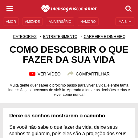
AMOR
AMIZADE
ANIVERSÁRIO
NAMORO
MAIS
SENTIMENTOS
LEGENDAS
DATAS ESPECIAIS
CATEGORIAS
ENTRETENIMENTO
CARREIRA E DINHEIRO
UNIVERSO FEMININO
AUTOAJUDA
DESCULPAS
COMO DESCOBRIR O QUE
FAZER DA SUA VIDA
MENSAGENS E FRASES
MENSAGENS DE ANIVERSÁRIO
ENTRETENIMENTO
FAMOSOS
BÍBLIA
VER VÍDEO
COMPARTILHAR
Muita gente quer saber o próximo passo para viver a vida, e entre tanta
indecisão, esquecemos de vivê-la. Aprenda a tomar as decisões certas e
viver como nunca!
Deixe os sonhos mostrarem o caminho
Se você não sabe o que fazer da vida, deixe seus
sonhos te guiarem, pois eles são a projeção dos seus