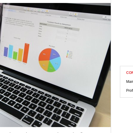
CO
Man
Pro