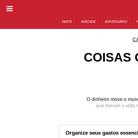
AMOR
AMIZADE
ANIVERSÁRIO
DESCULPAS
MENSAGENS E FRASES
C
COISAS 
O dinheiro move o mund
que tornam a vida m
dependem do nosso dinhe
ensinou como cuidar 
segurança, escolher seu 
coisas que não nos en
Organize seus gastos essenci