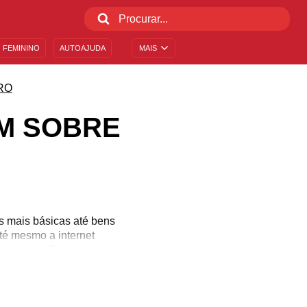
 FEMININO
AUTOAJUDA
MAIS
RO
AM SOBRE
s mais básicas até bens
até mesmo a internet
a com ele. Se ninguém te
sobre como gastar com
uito mais! Desvende essas
nanceira mais estável.