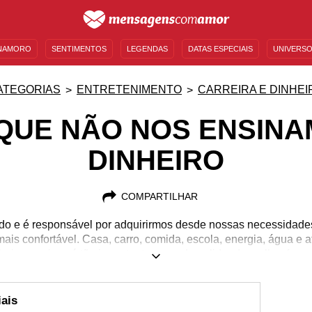
NAMORO
SENTIMENTOS
LEGENDAS
DATAS ESPECIAIS
UNIVERSO
MENSAGENS DE ANIVERSÁRIO
ENTRETENIMENTO
FAMOSOS
BÍBLIA
ATEGORIAS
ENTRETENIMENTO
CARREIRA E DINHEI
QUE NÃO NOS ENSIN
DINHEIRO
COMPARTILHAR
o e é responsável por adquirirmos desde nossas necessidade
ais confortável. Casa, carro, comida, escola, energia, água e 
iro, por isso é tão importante aprender a lidar da melhor form
da sua vida financeira, aqui estão dicas valiosas! Saiba mais 
banco, lidar com os juros, as melhores formas de investir e m
sinam sobre dinheiro e dê o primeiro passo rumo a uma vida fi
ais