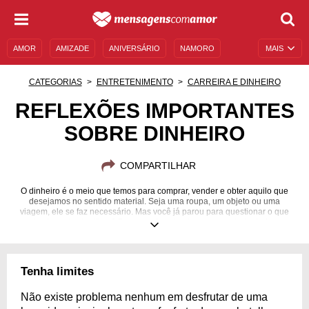
AMOR
AMIZADE
ANIVERSÁRIO
NAMORO
MAIS
SENTIMENTOS
LEGENDAS
DATAS ESPECIAIS
CATEGORIAS
ENTRETENIMENTO
CARREIRA E DINHEIRO
UNIVERSO FEMININO
AUTOAJUDA
DESCULPAS
REFLEXÕES IMPORTANTES
SOBRE DINHEIRO
MENSAGENS E FRASES
MENSAGENS DE ANIVERSÁRIO
ENTRETENIMENTO
FAMOSOS
BÍBLIA
COMPARTILHAR
O dinheiro é o meio que temos para comprar, vender e obter aquilo que
desejamos no sentido material. Seja uma roupa, um objeto ou uma
viagem, ele se faz necessário. Mas você já parou para questionar o que
mais ele pode significar? Pense mais sobre isso com a ajuda de frases
refletivas.
Tenha limites
Não existe problema nenhum em desfrutar de uma