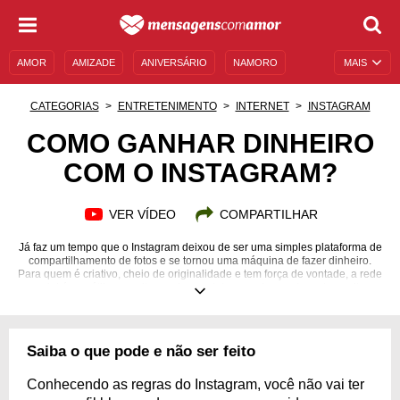
AMOR
AMIZADE
ANIVERSÁRIO
NAMORO
MAIS
SENTIMENTOS
LEGENDAS
DATAS ESPECIAIS
CATEGORIAS
ENTRETENIMENTO
INTERNET
INSTAGRAM
UNIVERSO FEMININO
AUTOAJUDA
DESCULPAS
COMO GANHAR DINHEIRO
COM O INSTAGRAM?
MENSAGENS E FRASES
MENSAGENS DE ANIVERSÁRIO
ENTRETENIMENTO
FAMOSOS
BÍBLIA
VER VÍDEO
COMPARTILHAR
Já faz um tempo que o Instagram deixou de ser uma simples plataforma de
compartilhamento de fotos e se tornou uma máquina de fazer dinheiro.
Para quem é criativo, cheio de originalidade e tem força de vontade, a rede
social é versátil e permite vender produtos, serviços, arte, entre muitas
outras coisas. Mas engana-se quem pensa ser um caminho fácil, porque
bombar no Instagram é uma verdadeira missão. Por isso, se você sente
que chegou a hora de se debruçar sobre os novos olhares digitais e
utilizar a plataforma para incrementar sua renda, aprenda com as dicas a
Saiba o que pode e não ser feito
seguir como ganhar dinheiro no Instagram.
Conhecendo as regras do Instagram, você não vai ter