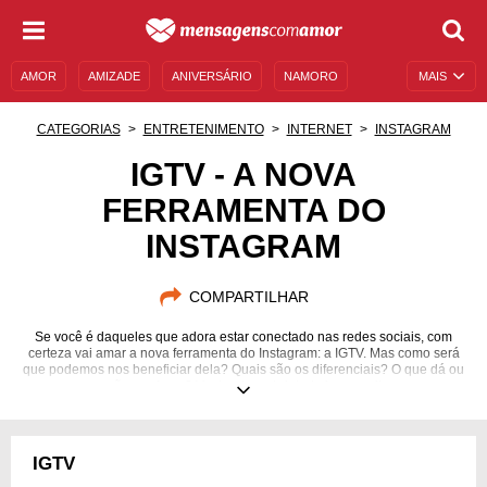
AMOR
AMIZADE
ANIVERSÁRIO
NAMORO
MAIS
SENTIMENTOS
LEGENDAS
DATAS ESPECIAIS
CATEGORIAS
ENTRETENIMENTO
INTERNET
INSTAGRAM
UNIVERSO FEMININO
AUTOAJUDA
DESCULPAS
IGTV - A NOVA
FERRAMENTA DO
MENSAGENS E FRASES
MENSAGENS DE ANIVERSÁRIO
INSTAGRAM
ENTRETENIMENTO
FAMOSOS
BÍBLIA
COMPARTILHAR
Se você é daqueles que adora estar conectado nas redes sociais, com
certeza vai amar a nova ferramenta do Instagram: a IGTV. Mas como será
que podemos nos beneficiar dela? Quais são os diferenciais? O que dá ou
não pra fazer? Venha descobrir tudo isso aqui!
IGTV