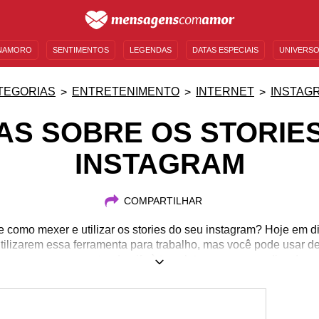
NAMORO
SENTIMENTOS
LEGENDAS
DATAS ESPECIAIS
UNIVERSO
MENSAGENS DE ANIVERSÁRIO
ENTRETENIMENTO
FAMOSOS
BÍBLIA
TEGORIAS
ENTRETENIMENTO
INTERNET
INSTAG
AS SOBRE OS STORIE
INSTAGRAM
COMPARTILHAR
 como mexer e utilizar os stories do seu instagram? Hoje em 
 utilizarem essa ferramenta para trabalho, mas você pode usar de
como acrescentar de gifs à templates com essas dicas!