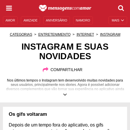
AMOR
AMIZADE
ANIVERSÁRIO
NAMORO
MAIS
SENTIMENTOS
LEGENDAS
DATAS ESPECIAIS
CATEGORIAS
ENTRETENIMENTO
INTERNET
INSTAGRAM
UNIVERSO FEMININO
AUTOAJUDA
DESCULPAS
INSTAGRAM E SUAS
NOVIDADES
MENSAGENS E FRASES
MENSAGENS DE ANIVERSÁRIO
ENTRETENIMENTO
FAMOSOS
BÍBLIA
COMPARTILHAR
Nos últimos tempos o Instagram tem desenvolvido muitas novidades para
seus usuários, principalmente nos stories. Agora é possível adicionar
diversos complementos que vão tornar sua experiência no aplicativo ainda
melhor! Confira quais são estas novidades e aprenda a utilizá-las!
Os gifs voltaram
Depois de um tempo fora do aplicativo, os gifs