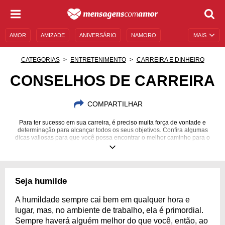
AMOR
AMIZADE
ANIVERSÁRIO
NAMORO
MAIS
SENTIMENTOS
LEGENDAS
DATAS ESPECIAIS
CATEGORIAS
ENTRETENIMENTO
CARREIRA E DINHEIRO
UNIVERSO FEMININO
AUTOAJUDA
DESCULPAS
CONSELHOS DE CARREIRA
MENSAGENS E FRASES
MENSAGENS DE ANIVERSÁRIO
COMPARTILHAR
ENTRETENIMENTO
FAMOSOS
BÍBLIA
Para ter sucesso em sua carreira, é preciso muita força de vontade e
determinação para alcançar todos os seus objetivos. Confira algumas
dicas valiosas para que você possa encontrar o melhor caminho para o
sucesso profissional.
Seja humilde
A humildade sempre cai bem em qualquer hora e
lugar, mas, no ambiente de trabalho, ela é primordial.
Sempre haverá alguém melhor do que você, então, ao