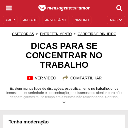
AMOR
AMIZADE
ANIVERSÁRIO
NAMORO
MAIS
SENTIMENTOS
LEGENDAS
DATAS ESPECIAIS
CATEGORIAS
ENTRETENIMENTO
CARREIRA E DINHEIRO
UNIVERSO FEMININO
AUTOAJUDA
DESCULPAS
DICAS PARA SE
CONCENTRAR NO
MENSAGENS E FRASES
MENSAGENS DE ANIVERSÁRIO
TRABALHO
ENTRETENIMENTO
FAMOSOS
BÍBLIA
VER VÍDEO
COMPARTILHAR
Existem muitos tipos de distrações, especificamente no trabalho, onde
temos que ter seriedade e concentração, precisamos nos atentar para não
desperdiçarmos muito tempo em assuntos não relacionados. Por isso,
preparamos uma lista com várias dicas importantes para você se
concentrar no trabalho.
Tenha moderação