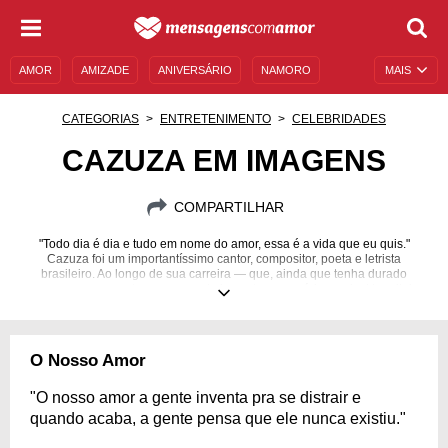
AMOR
AMIZADE
ANIVERSÁRIO
NAMORO
MAIS
SENTIMENTOS
LEGENDAS
DATAS ESPECIAIS
CATEGORIAS
ENTRETENIMENTO
CELEBRIDADES
UNIVERSO FEMININO
AUTOAJUDA
DESCULPAS
CAZUZA EM IMAGENS
MENSAGENS E FRASES
MENSAGENS DE ANIVERSÁRIO
COMPARTILHAR
ENTRETENIMENTO
FAMOSOS
BÍBLIA
"Todo dia é dia e tudo em nome do amor, essa é a vida que eu quis."
Cazuza foi um importantíssimo cantor, compositor, poeta e letrista
brasileiro. Ao longo de sua carreira — que, ainda que tenha durado
apenas nove anos, teve um grande impacto no cenário musical brasileiro
— Cazuza participou da banda Barão Vermelho antes de seguir a
musicalidade solo. Suas músicas marcaram a sua geração e, ainda hoje,
seu legado permanece nos corações dos fãs e na história da música
nacional. Então, não deixe de prestar sua homenagem a essa figura tão
O Nosso Amor
importante! Cante ao som de Cazuza e se permita viajar no tempo através
dessas imagens!
"O nosso amor a gente inventa pra se distrair e
04/04/1958
07/07/1990
quando acaba, a gente pensa que ele nunca existiu."