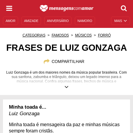
AMOR
AMIZADE
ANIVERSÁRIO
NAMORO
MAIS
SENTIMENTOS
LEGENDAS
DATAS ESPECIAIS
CATEGORIAS
FAMOSOS
MÚSICOS
FORRÓ
UNIVERSO FEMININO
AUTOAJUDA
DESCULPAS
FRASES DE LUIZ GONZAGA
MENSAGENS E FRASES
MENSAGENS DE ANIVERSÁRIO
COMPARTILHAR
ENTRETENIMENTO
FAMOSOS
BÍBLIA
Luiz Gonzaga é um dos maiores nomes da música popular brasileira. Com
sua sanfona, zabumba e triângulo, deixou um legado imenso para a
música nacional. Confira algumas frases, trechos de música e
curiosidades do Rei do Baião.
13/12/1912
02/08/1989
Minha toada é...
Luiz Gonzaga
Minha toada é mensageira da paz e minhas músicas
sempre foram cristãs.