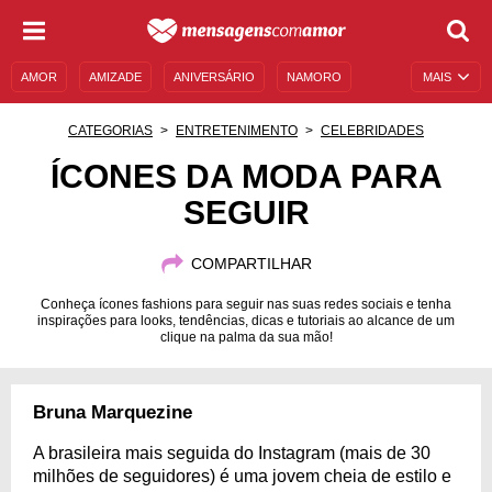
AMOR
AMIZADE
ANIVERSÁRIO
NAMORO
MAIS
SENTIMENTOS
LEGENDAS
DATAS ESPECIAIS
CATEGORIAS
ENTRETENIMENTO
CELEBRIDADES
UNIVERSO FEMININO
AUTOAJUDA
DESCULPAS
ÍCONES DA MODA PARA
SEGUIR
MENSAGENS E FRASES
MENSAGENS DE ANIVERSÁRIO
ENTRETENIMENTO
FAMOSOS
BÍBLIA
COMPARTILHAR
Conheça ícones fashions para seguir nas suas redes sociais e tenha
inspirações para looks, tendências, dicas e tutoriais ao alcance de um
clique na palma da sua mão!
Bruna Marquezine
A brasileira mais seguida do Instagram (mais de 30
milhões de seguidores) é uma jovem cheia de estilo e