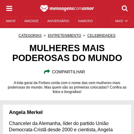
AMOR
AMIZADE
ANIVERSÁRIO
NAMORO
MAIS
SENTIMENTOS
LEGENDAS
DATAS ESPECIAIS
CATEGORIAS
ENTRETENIMENTO
CELEBRIDADES
UNIVERSO FEMININO
AUTOAJUDA
DESCULPAS
MULHERES MAIS
PODEROSAS DO MUNDO
MENSAGENS E FRASES
MENSAGENS DE ANIVERSÁRIO
ENTRETENIMENTO
FAMOSOS
BÍBLIA
COMPARTILHAR
A lista geral da Forbes conta com o nome das cem mulheres mais
poderosas do mundo. Mas quem são as primeiras colocadas? Confira as
fotos e biografias!
Angela Merkel
Chanceler da Alemanha, líder do partido União
Democrata-Cristã desde 2000 e cientista, Angela