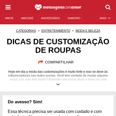
AMOR
AMIZADE
ANIVERSÁRIO
NAMORO
MAIS
SENTIMENTOS
LEGENDAS
DATAS ESPECIAIS
CATEGORIAS
ENTRETENIMENTO
MODA E BELEZA
UNIVERSO FEMININO
AUTOAJUDA
DESCULPAS
DICAS DE CUSTOMIZAÇÃO
DE ROUPAS
MENSAGENS E FRASES
MENSAGENS DE ANIVERSÁRIO
ENTRETENIMENTO
FAMOSOS
BÍBLIA
COMPARTILHAR
Hoje em dia a moda das customizações é muito forte e isso se deve às
influenciadoras nas redes sociais. Você tem vontade de mudar alguma
roupa sua, mas tem medo? Aprenda com essas dicas e torne-se uma
expert em customização!
Do avesso? Sim!
Essa técnica precisa ser usada com cuidado e com