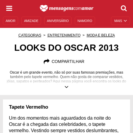
AMOR
AMIZADE
ANIVERSÁRIO
NAMORO
MAIS
SENTIMENTOS
LEGENDAS
DATAS ESPECIAIS
CATEGORIAS
ENTRETENIMENTO
MODA E BELEZA
UNIVERSO FEMININO
AUTOAJUDA
DESCULPAS
LOOKS DO OSCAR 2013
MENSAGENS E FRASES
MENSAGENS DE ANIVERSÁRIO
COMPARTILHAR
ENTRETENIMENTO
FAMOSOS
BÍBLIA
Oscar é um grande evento, não só por suas famosas premiações, mas
também pelo tapete vermelho. Quem não gosta de comparar vestidos,
jóias, sapatos e penteados? Aqui nessa página você encontra os looks do
Oscar 2013. Vem conferir!
Tapete Vermelho
Um dos momentos mais aguardados da noite do
Oscar é a chegada das celebridades, o tapete
vermelho. Vestindo sempre vestidos deslumbrantes,