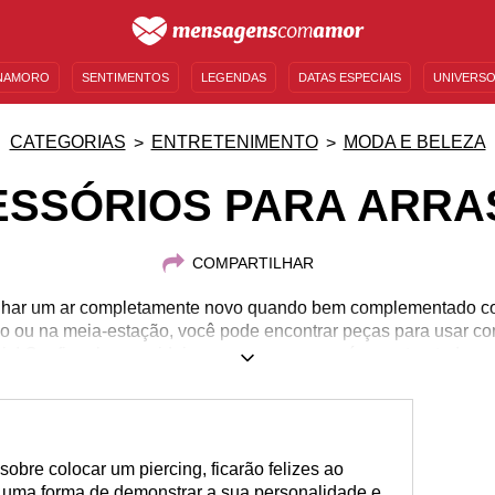
NAMORO
SENTIMENTOS
LEGENDAS
DATAS ESPECIAIS
UNIVERSO
MENSAGENS DE ANIVERSÁRIO
ENTRETENIMENTO
FAMOSOS
BÍBLIA
CATEGORIAS
ENTRETENIMENTO
MODA E BELEZA
ESSÓRIOS PARA ARRA
COMPARTILHAR
nhar um ar completamente novo quando bem complementado com
no ou na meia-estação, você pode encontrar peças para usar 
is! Confira algumas ideias para arrasar por aí e mostrar todo seu
obre colocar um piercing, ficarão felizes ao
 uma forma de demonstrar a sua personalidade e