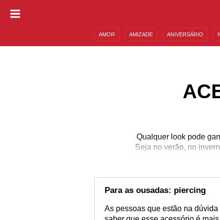
AMOR
AMIZADE
ANIVERSÁRIO
DESCULPAS
MENSAGENS E FRASES
AC
Qualquer look pode ga
Seja no verão, no inver
possíve
Para as ousadas: piercing
As pessoas que estão na dúvida s
saber que esse acessório é mais