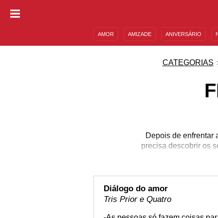
AMOR
AMIZADE
ANIVERSÁRIO
DESCULPAS
MENSAGENS E FRASES
CATEGORIAS
F
Depois de enfrentar 
precisa descobrir os 
Diálogo do amor
Tris Prior e Quatro
-As pessoas só fazem coisas par