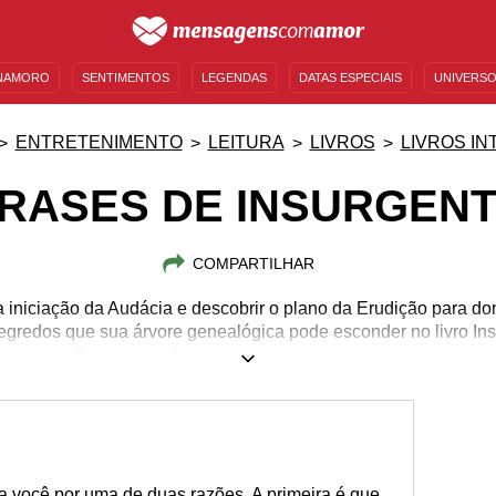
NAMORO
SENTIMENTOS
LEGENDAS
DATAS ESPECIAIS
UNIVERSO
MENSAGENS DE ANIVERSÁRIO
ENTRETENIMENTO
FAMOSOS
BÍBLIA
ENTRETENIMENTO
LEITURA
LIVROS
LIVROS IN
RASES DE INSURGEN
COMPARTILHAR
a iniciação da Audácia e descobrir o plano da Erudição para dom
segredos que sua árvore genealógica pode esconder no livro In
trilogia Divergente. Confira frases e trechos desta aventura.
a você por uma de duas razões. A primeira é que