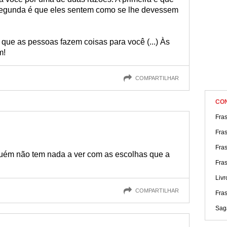
 segunda é que eles sentem como se lhe devessem
que as pessoas fazem coisas para você (...) Às
m!
COMPARTILHAR
CO
Fra
Fras
Fra
guém não tem nada a ver com as escolhas que a
Fra
Livr
COMPARTILHAR
Fra
Sag