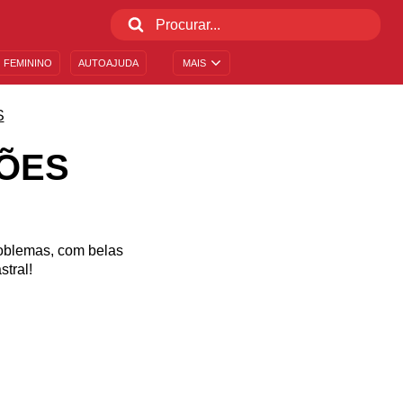
 FEMININO
AUTOAJUDA
MAIS
S
ÕES
roblemas, com belas
tral!