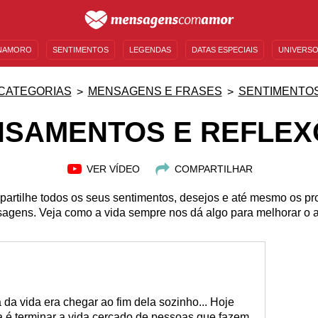
NAMORO
SENTIMENTOS
LEGENDAS
DATAS ESPECIAIS
UNIVERSO
MENSAGENS DE ANIVERSÁRIO
ENTRETENIMENTO
FAMOSOS
BÍBLIA
CATEGORIAS
MENSAGENS E FRASES
SENTIMENTO
NSAMENTOS E REFLEX
VER VÍDEO
COMPARTILHAR
mpartilhe todos os seus sentimentos, desejos e até mesmo os p
agens. Veja como a vida sempre nos dá algo para melhorar o as
 da vida era chegar ao fim dela sozinho... Hoje
isa é terminar a vida cercado de pessoas que fazem