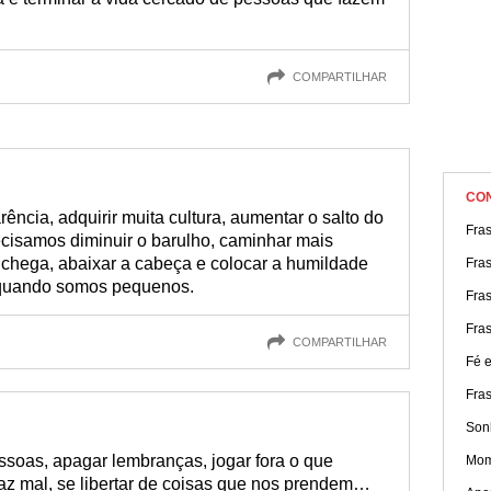
COMPARTILHAR
CO
ência, adquirir muita cultura, aumentar o salto do
Fras
recisamos diminuir o barulho, caminhar mais
 chega, abaixar a cabeça e colocar a humildade
Fra
, quando somos pequenos.
Fras
Fras
COMPARTILHAR
Fé e
Fras
Sonh
ssoas, apagar lembranças, jogar fora o que
Mom
z mal, se libertar de coisas que nos prendem…