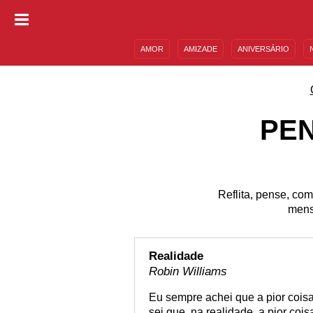
AMOR
AMIZADE
ANIVERSÁRIO
DESCULPAS
MENSAGENS E FRASES
PE
Reflita, pense, co
mens
Realidade
Robin Williams
Eu sempre achei que a pior coisa
sei que, na realidade, a pior co