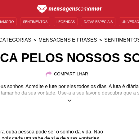
NAMORO
SENTIMENTOS
LEGENDAS
DATAS ESPECIAIS
UNIVERSO
MENSAGENS DE ANIVERSÁRIO
ENTRETENIMENTO
FAMOSOS
BÍBLIA
CATEGORIAS
MENSAGENS E FRASES
SENTIMENTO
SCA PELOS NOSSOS S
COMPARTILHAR
 sonhos. Acredite e lute por eles todos os dias. A luta é diária 
 tamanho da sua vontade. Use-a a seu favor e descubra que a so
muito, trabalhe bastante e não se afaste dos amigos. Aproveite 
ara outra pessoa pode ser o sonho da vida. Não
pois cada um sabe de si e de suas vontades.