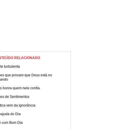
NTEÚDO RELACIONADO
e turbulenta
ses que provam que Deus está no
ando
s honra quem nele confia
ses de Sentimentos
ítica vem da ignorância
oajuda do Dia
é com Bom Dia