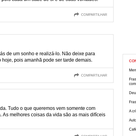
COMPARTILHAR
trás de um sonho e realizá-lo. Não deixe para
 hoje, pois amanhã pode ser tarde demais.
CO
Ment
COMPARTILHAR
Fra
com
Deu
Fra
ada. Tudo o que queremos vem somente com
A cr
. As melhores coisas da vida são as mais difíceis
Aut
Caf