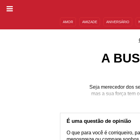
AMOR
AMIZADE
ANIVERSÁRIO
DESCULPAS
MENSAGENS E FRASES
A BU
Seja merecedor dos seus
mas a sua força tem o
Viaje 
É uma questão de opinião
O que para você é corriqueiro, p
menospreze ou compare sonhos, 