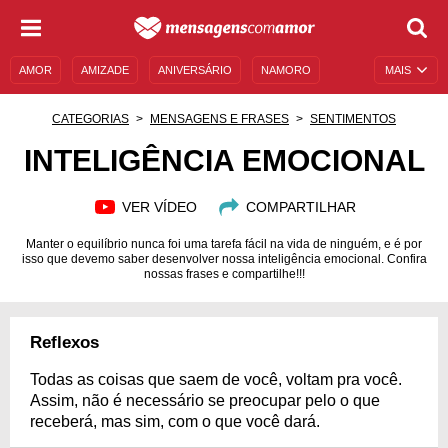
AMOR
AMIZADE
ANIVERSÁRIO
NAMORO
MAIS
SENTIMENTOS
LEGENDAS
DATAS ESPECIAIS
CATEGORIAS
MENSAGENS E FRASES
SENTIMENTOS
UNIVERSO FEMININO
AUTOAJUDA
DESCULPAS
INTELIGÊNCIA EMOCIONAL
MENSAGENS E FRASES
MENSAGENS DE ANIVERSÁRIO
VER VÍDEO
COMPARTILHAR
ENTRETENIMENTO
FAMOSOS
BÍBLIA
Manter o equilíbrio nunca foi uma tarefa fácil na vida de ninguém, e é por
isso que devemo saber desenvolver nossa inteligência emocional. Confira
nossas frases e compartilhe!!!
Reflexos
Todas as coisas que saem de você, voltam pra você.
Assim, não é necessário se preocupar pelo o que
receberá, mas sim, com o que você dará.