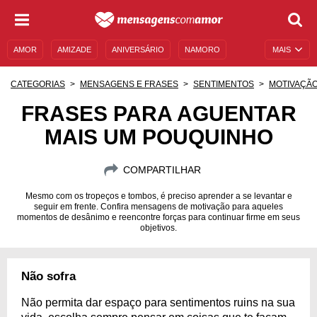
AMOR
AMIZADE
ANIVERSÁRIO
NAMORO
MAIS
SENTIMENTOS
LEGENDAS
DATAS ESPECIAIS
CATEGORIAS
MENSAGENS E FRASES
SENTIMENTOS
MOTIVAÇÃ
UNIVERSO FEMININO
AUTOAJUDA
DESCULPAS
FRASES PARA AGUENTAR
MAIS UM POUQUINHO
MENSAGENS E FRASES
MENSAGENS DE ANIVERSÁRIO
ENTRETENIMENTO
FAMOSOS
BÍBLIA
COMPARTILHAR
Mesmo com os tropeços e tombos, é preciso aprender a se levantar e
seguir em frente. Confira mensagens de motivação para aqueles
momentos de desânimo e reencontre forças para continuar firme em seus
objetivos.
Não sofra
Não permita dar espaço para sentimentos ruins na sua