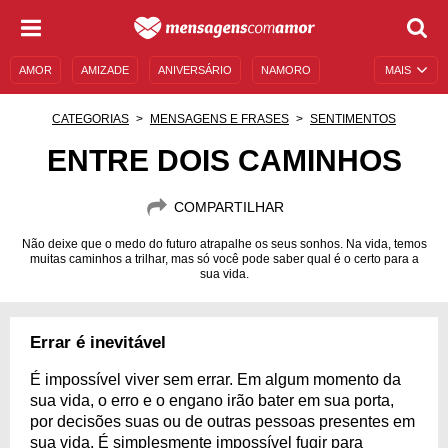
AMOR
AMIZADE
ANIVERSÁRIO
NAMORO
MAIS
SENTIMENTOS
LEGENDAS
DATAS ESPECIAIS
CATEGORIAS
MENSAGENS E FRASES
SENTIMENTOS
UNIVERSO FEMININO
AUTOAJUDA
DESCULPAS
ENTRE DOIS CAMINHOS
MENSAGENS E FRASES
MENSAGENS DE ANIVERSÁRIO
COMPARTILHAR
ENTRETENIMENTO
FAMOSOS
BÍBLIA
Não deixe que o medo do futuro atrapalhe os seus sonhos. Na vida, temos
muitas caminhos a trilhar, mas só você pode saber qual é o certo para a
sua vida.
Errar é inevitável
É impossível viver sem errar. Em algum momento da
sua vida, o erro e o engano irão bater em sua porta,
por decisões suas ou de outras pessoas presentes em
sua vida. É simplesmente impossível fugir para