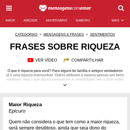
AMOR
AMIZADE
ANIVERSÁRIO
NAMORO
MAIS
SENTIMENTOS
LEGENDAS
DATAS ESPECIAIS
CATEGORIAS
MENSAGENS E FRASES
SENTIMENTOS
UNIVERSO FEMININO
AUTOAJUDA
DESCULPAS
FRASES SOBRE RIQUEZA
MENSAGENS E FRASES
MENSAGENS DE ANIVERSÁRIO
VER VÍDEO
COMPARTILHAR
ENTRETENIMENTO
FAMOSOS
BÍBLIA
O que é riqueza para você? Para alguns ter família e amigos verdadeiros
já é uma riqueza imensurável. Outros atribuem a riqueza apenas aos bens
materiais. Veja o que alguns pensadores e celebridades tem a dizer sobre
a importância de nossas riquezas.
Maior Riqueza
Epicuro
Quem não considera o que tem como a maior riqueza,
será sempre desditoso, ainda que seja dono do