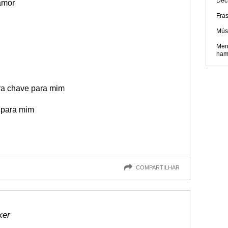
Dec
amor
Fra
Mús
Men
nam
ra chave para mim
 para mim
COMPARTILHAR
ker