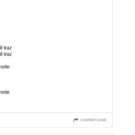
ê traz
ê traz
noite
noite
COMPARTILHAR