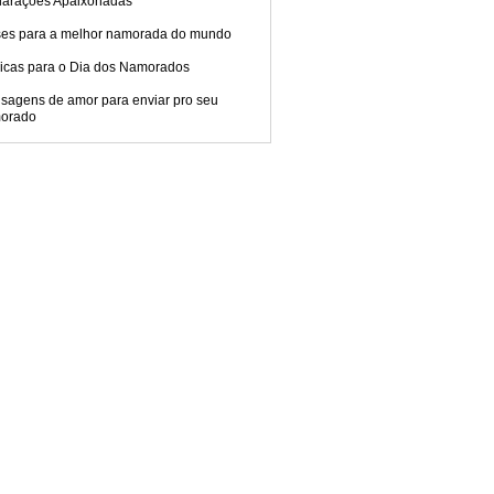
larações Apaixonadas
ses para a melhor namorada do mundo
icas para o Dia dos Namorados
sagens de amor para enviar pro seu
orado