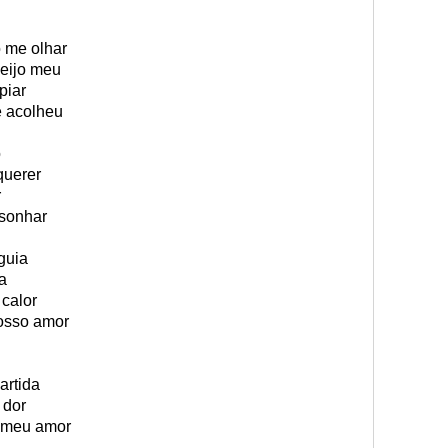
o me olhar
beijo meu
piar
 acolheu
o
querer
r
 sonhar
guia
a
 calor
nosso amor
artida
 dor
o meu amor