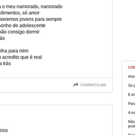
erá o meu namorado, namorado
ndimentos, só amor
 seremos jovens para sempre
sonho de adolescente
não consigo dormir
rás
lha para mim
acredito que é real
a trás
CO
Amo
COMPARTILHAR
Só p
E e
Par
A no
Não
prot
zios