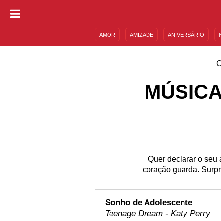
AMOR
AMIZADE
ANIVERSÁRIO
DESCULPAS
MENSAGENS E FRASES
C
MÚSICA
Quer declarar o seu
coração guarda. Surp
Sonho de Adolescente
Teenage Dream - Katy Perry