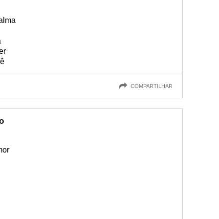
calma
a
er
cê
COMPARTILHAR
o
mor