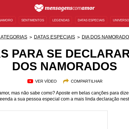
NAMORO
SENTIMENTOS
LEGENDAS
DATAS ESPECIAIS
UNIVERSO
MENSAGENS DE ANIVERSÁRIO
ENTRETENIMENTO
FAMOSOS
BÍBLIA
ATEGORIAS
DATAS ESPECIAIS
DIA DOS NAMORAD
S PARA SE DECLARAR
DOS NAMORADOS
VER VÍDEO
COMPARTILHAR
 amor, mas não sabe como? Aposte em belas canções para dizer
reenda a sua pessoa especial com a mais linda declaração nes