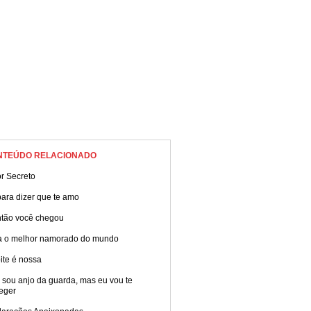
NTEÚDO RELACIONADO
r Secreto
ara dizer que te amo
ntão você chegou
a o melhor namorado do mundo
ite é nossa
 sou anjo da guarda, mas eu vou te
eger