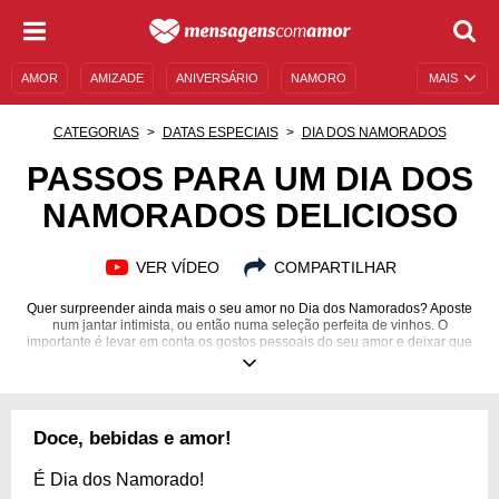
AMOR
AMIZADE
ANIVERSÁRIO
NAMORO
MAIS
SENTIMENTOS
LEGENDAS
DATAS ESPECIAIS
CATEGORIAS
DATAS ESPECIAIS
DIA DOS NAMORADOS
UNIVERSO FEMININO
AUTOAJUDA
DESCULPAS
PASSOS PARA UM DIA DOS
NAMORADOS DELICIOSO
MENSAGENS E FRASES
MENSAGENS DE ANIVERSÁRIO
ENTRETENIMENTO
FAMOSOS
BÍBLIA
VER VÍDEO
COMPARTILHAR
Quer surpreender ainda mais o seu amor no Dia dos Namorados? Aposte
num jantar intimista, ou então numa seleção perfeita de vinhos. O
importante é levar em conta os gostos pessoais do seu amor e deixar que
ele faça a festa! Veja 10 passos para deixar o dia ainda mais delicioso.
Doce, bebidas e amor!
É Dia dos Namorado!