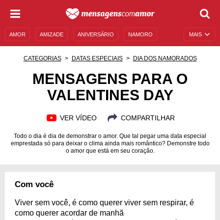
AMOR
AMIZADE
ANIVERSÁRIO
NAMORO
MAIS
SENTIMENTOS
LEGENDAS
DATAS ESPECIAIS
CATEGORIAS
DATAS ESPECIAIS
DIA DOS NAMORADOS
UNIVERSO FEMININO
AUTOAJUDA
DESCULPAS
MENSAGENS PARA O
VALENTINES DAY
MENSAGENS E FRASES
MENSAGENS DE ANIVERSÁRIO
ENTRETENIMENTO
FAMOSOS
BÍBLIA
VER VÍDEO
COMPARTILHAR
Todo o dia é dia de demonstrar o amor. Que tal pegar uma data especial
emprestada só para deixar o clima ainda mais romântico? Demonstre todo
o amor que está em seu coração.
Com você
Viver sem você, é como querer viver sem respirar, é
como querer acordar de manhã