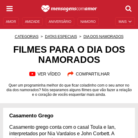
AMOR
AMIZADE
ANIVERSÁRIO
NAMORO
MAIS
SENTIMENTOS
LEGENDAS
DATAS ESPECIAIS
CATEGORIAS
DATAS ESPECIAIS
DIA DOS NAMORADOS
UNIVERSO FEMININO
AUTOAJUDA
DESCULPAS
FILMES PARA O DIA DOS
NAMORADOS
MENSAGENS E FRASES
MENSAGENS DE ANIVERSÁRIO
ENTRETENIMENTO
FAMOSOS
BÍBLIA
VER VÍDEO
COMPARTILHAR
Quer um programinha melhor do que ficar coladinho com o seu amor no
dia dos namorados? Nós separamos alguns filmes que vão fazer a relação
e o coração de vocês esquentar mais ainda.
Casamento Grego
Casamento grego conta com o casal Toula e Ian,
interpretados por Nia Vardalos e John Corbett. A