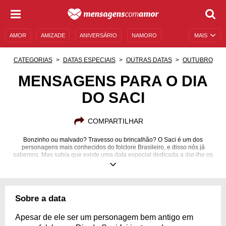
AMOR
AMIZADE
ANIVERSÁRIO
NAMORO
MAIS
SENTIMENTOS
LEGENDAS
DATAS ESPECIAIS
CATEGORIAS
DATAS ESPECIAIS
OUTRAS DATAS
OUTUBRO
UNIVERSO FEMININO
AUTOAJUDA
DESCULPAS
MENSAGENS PARA O DIA
DO SACI
MENSAGENS E FRASES
MENSAGENS DE ANIVERSÁRIO
ENTRETENIMENTO
FAMOSOS
BÍBLIA
COMPARTILHAR
Bonzinho ou malvado? Travesso ou brincalhão? O Saci é um dos
personagens mais conhecidos do folclore Brasileiro, e disso nós já
sabemos. Mas sabia que existe uma data especial dedicada a dar-lhe os
merecidos holofotes? Não por acaso, o Dia do Saci foi instituído em 31 de
outubro, data tradicionalmente relacionada ao Dia das Bruxas, a fim de
colocar a cultura nacional em evidência e chamar a atenção da sociedade
para a riqueza folclórica que guardamos em nosso país. Além do mocinho
do gorro vermelho, existem inúmeros personagens com histórias incríveis
Sobre a data
esperando para serem contadas e repassadas de geração para geração.
Inteire-se com nossas mensagens para o Dia do Saci e celebre!
Apesar de ele ser um personagem bem antigo em