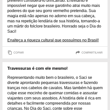
preferem considerá-lo brincalhão. Entretanto é
impossível negar que esse garotinho atrai muito mais
poderes do que seu gorro vermelho pretendia. Sua
magia está não apenas no adorno em sua cabeça,
mas na repetição lendária de sua história, tornando-a
um mártir do folclore brasileiro. Honrado seja o Dia do
Saci!
Enalteça a riqueza cultural que possuímos no Brasil!
COPIAR
COMPARTILHAR
Travessuras é com ele mesmo!
Representando muito bem o brasileiro, o Saci se
diverte aprontando pequenas travessuras e fazendo
tranças nos cabelos de cavalos. Mas também há quem
culpe esse mocinho de queimar comidas e assustar
viajantes com seus assobios. A história dele é rica em
detalhes e facilmente compreendida por nossas
crianças. No Dia do Saci, conte sobre esse