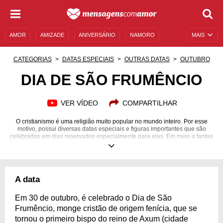
AMOR
AMIZADE
ANIVERSÁRIO
NAMORO
MAIS
SENTIMENTOS
LEGENDAS
DATAS ESPECIAIS
CATEGORIAS
DATAS ESPECIAIS
OUTRAS DATAS
OUTUBRO
UNIVERSO FEMININO
AUTOAJUDA
DESCULPAS
DIA DE SÃO FRUMÊNCIO
MENSAGENS E FRASES
MENSAGENS DE ANIVERSÁRIO
VER VÍDEO
COMPARTILHAR
ENTRETENIMENTO
FAMOSOS
BÍBLIA
O cristianismo é uma religião muito popular no mundo inteiro. Por esse
motivo, possui diversas datas especiais e figuras importantes que são
celebradas em dias reservados especialmente para elas. Em meio a tantas
comemorações, é normal se esquecer de algumas. O Dia de São
Frumêncio, por exemplo, não é muito famoso e, por isso, acaba sendo
deixado um pouco de lado. Entretanto, esse santo tão importante merece
ser reconhecido por sua história e feitos impressionantes! Sendo assim,
separamos especialmente 15 mensagens sobre esse santo para que você
A data
possa comemorar essa data ao mesmo tempo em que espalha
conhecimento sobre essa figura cristã. Saiba mais!
Em 30 de outubro, é celebrado o Dia de São
Frumêncio, monge cristão de origem fenícia, que se
tornou o primeiro bispo do reino de Axum (cidade